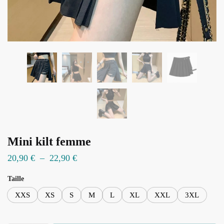
Mini kilt femme
Plage
20,90
€
–
22,90
€
de
Taille
prix :
XXS
XS
S
M
L
XL
XXL
3XL
20,90 €
à