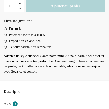
22,90 €
quantité
Ajouter au panier
de
Mini
kilt
Livraison gratuite !
femme
En stock
Paiement sécurisé à 100%
Expédition en 48h-72h
14 jours satisfait ou remboursé
Adoptez un style audacieux avec notre mini kilt noir, parfait pour ajouter
une touche punk à votre garde-robe. Avec son design plissé et sa ceinture
de jambe, ce kilt allie mode et fonctionnalité, idéal pour se démarquer
avec élégance et confort.
Description
Avis
0