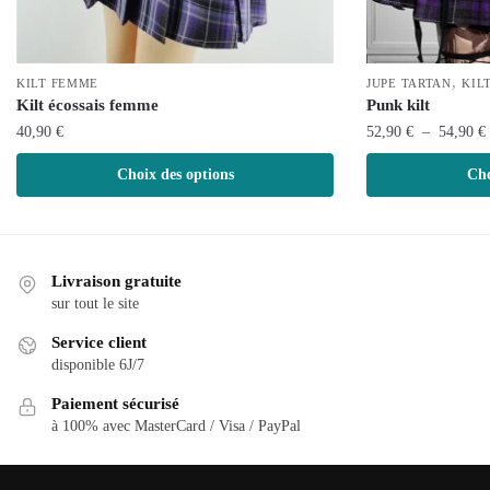
,
KILT FEMME
JUPE TARTAN
KIL
Kilt écossais femme
Punk kilt
40,90
€
52,90
€
–
54,90
€
Ce
Ce
Choix des options
Cho
produit
produit
a
a
plusieurs
plusieurs
variations.
variations.
Livraison gratuite
Les
Les
sur tout le site
options
options
Service client
peuvent
peuvent
disponible 6J/7
être
être
Paiement sécurisé
choisies
choisies
à 100% avec MasterCard / Visa / PayPal
sur
sur
la
la
page
page